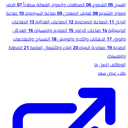
النسيج
05
الشموع
06
المنظفات والمواد الفعالة سطحياً
07
الحفر
ومواد التشحيم
08
تغليف المعادن
09
صناعة السيراميك
10
صناعة
الزجاج
11
الصناعة الصيدلانية
12
الصناعات الغذائية
13
الصناعات
الكيميائية
14
صناعات الجلود
15
المناجم والمسابك
16
العجائن
والورق
17
الدهانات والأحبار والورنيش
18
المسابح والمنتجعات
الصحية
19
معالجة المياه
20
البناء والأشغال العامة
21
المطاط
والبلاستيك
الوظائف
اتصل بنا
طلب عرض سعر