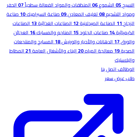
النسيج
05
الشموع
06
المنظفات والمواد الفعالة سطحياً
07
الحفر
ومواد التشحيم
08
تغليف المعادن
09
صناعة السيراميك
10
صناعة
الزجاج
11
الصناعة الصيدلانية
12
الصناعات الغذائية
13
الصناعات
الكيميائية
14
صناعات الجلود
15
المناجم والمسابك
16
العجائن
والورق
17
الدهانات والأحبار والورنيش
18
المسابح والمنتجعات
الصحية
19
معالجة المياه
20
البناء والأشغال العامة
21
المطاط
والبلاستيك
الوظائف
اتصل بنا
طلب عرض سعر