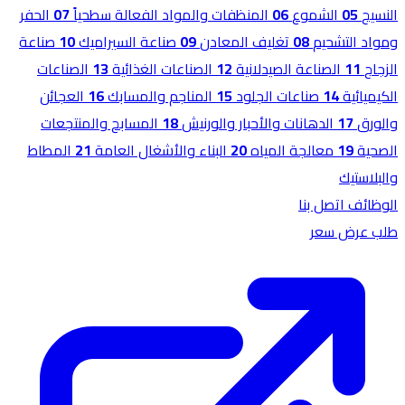
النسيج
05
الشموع
06
المنظفات والمواد الفعالة سطحياً
07
الحفر
ومواد التشحيم
08
تغليف المعادن
09
صناعة السيراميك
10
صناعة
الزجاج
11
الصناعة الصيدلانية
12
الصناعات الغذائية
13
الصناعات
الكيميائية
14
صناعات الجلود
15
المناجم والمسابك
16
العجائن
والورق
17
الدهانات والأحبار والورنيش
18
المسابح والمنتجعات
الصحية
19
معالجة المياه
20
البناء والأشغال العامة
21
المطاط
والبلاستيك
الوظائف
اتصل بنا
طلب عرض سعر