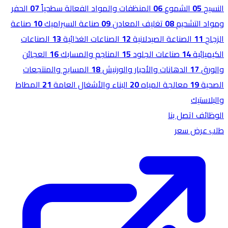
النسيج
05
الشموع
06
المنظفات والمواد الفعالة سطحياً
07
الحفر
ومواد التشحيم
08
تغليف المعادن
09
صناعة السيراميك
10
صناعة
الزجاج
11
الصناعة الصيدلانية
12
الصناعات الغذائية
13
الصناعات
الكيميائية
14
صناعات الجلود
15
المناجم والمسابك
16
العجائن
والورق
17
الدهانات والأحبار والورنيش
18
المسابح والمنتجعات
الصحية
19
معالجة المياه
20
البناء والأشغال العامة
21
المطاط
والبلاستيك
الوظائف
اتصل بنا
طلب عرض سعر