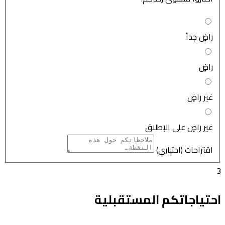
راضٍ جداً
راضٍ
غير راضٍ
غير راضٍ على الإطلاق
اقتراحات (اختياري)
3
احتياجاتكم المستقبلية