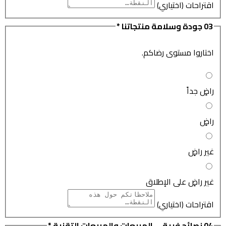
اقتراحات (اختياري)
03
جودة وسلامة منتجاتنا
*
اختاروا مستوى رضاكم.
راضٍ جداً
راضٍ
غير راضٍ
غير راضٍ على الإطلاق
اقتراحات (اختياري)
04
نصائح فريقي المبيعات والمبيعات التقنية
*