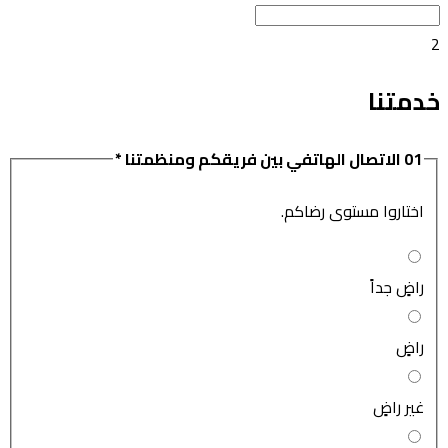
2
خدمتنا
01
الاتصال الهاتفي بين فريقكم ومنظمتنا
*
اختاروا مستوى رضاكم.
راضٍ جداً
راضٍ
غير راضٍ