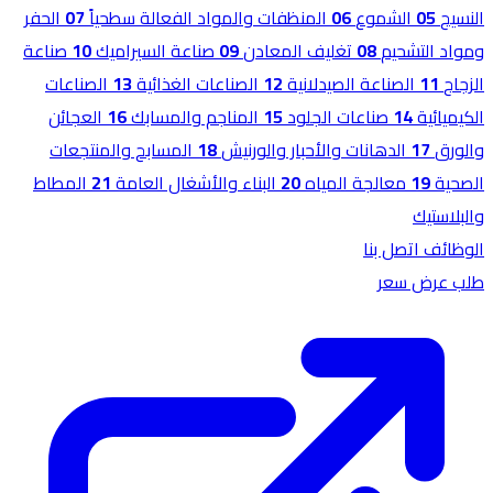
النسيج
05
الشموع
06
المنظفات والمواد الفعالة سطحياً
07
الحفر
ومواد التشحيم
08
تغليف المعادن
09
صناعة السيراميك
10
صناعة
الزجاج
11
الصناعة الصيدلانية
12
الصناعات الغذائية
13
الصناعات
الكيميائية
14
صناعات الجلود
15
المناجم والمسابك
16
العجائن
والورق
17
الدهانات والأحبار والورنيش
18
المسابح والمنتجعات
الصحية
19
معالجة المياه
20
البناء والأشغال العامة
21
المطاط
والبلاستيك
الوظائف
اتصل بنا
طلب عرض سعر